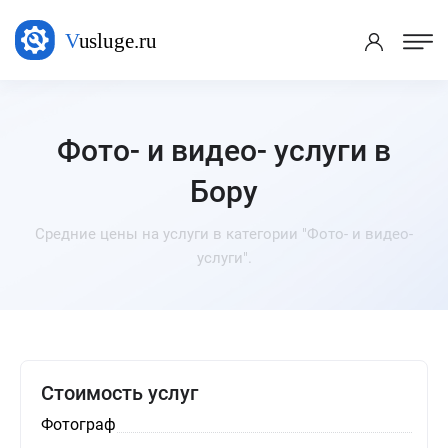
Фото- и видео- услуги в
Бору
Средние цены на услуги в категории "Фото- и видео-
услуги".
Стоимость услуг
Фотограф