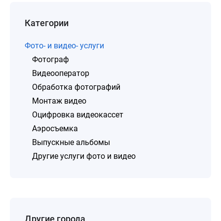
Категории
Фото- и видео- услуги
Фотограф
Видеооператор
Обработка фотографий
Монтаж видео
Оцифровка видеокассет
Аэросъемка
Выпускные альбомы
Другие услуги фото и видео
Другие города